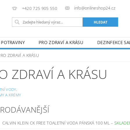
info@onlineshop24.cz
+420 725 905 550
POTRAVINY
PRO ZDRAVÍ A KRÁSU
DEZINFEKCE SA
GDPR
VRÁCENÍ ZBOŽÍ - ODSTOUPENÍ OD SMLOUVY
PRO ZDRAVÍ A KRÁSU
DSTOUPENÍ OD SMLOUVY
MOJE OBJEDNÁVKA
O ZDRAVÍ A KRÁSU
TNÍ VODY,
MY A KRÉMY
PRODÁVANĚJŠÍ
CALVIN KLEIN CK FREE TOALETNÍ VODA PÁNSKÁ 100 ML
–
SKLAD