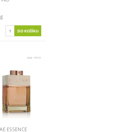
 g
Kód:
19751
AE ESSENCE