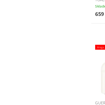
Skla
659
Mega A
GUER