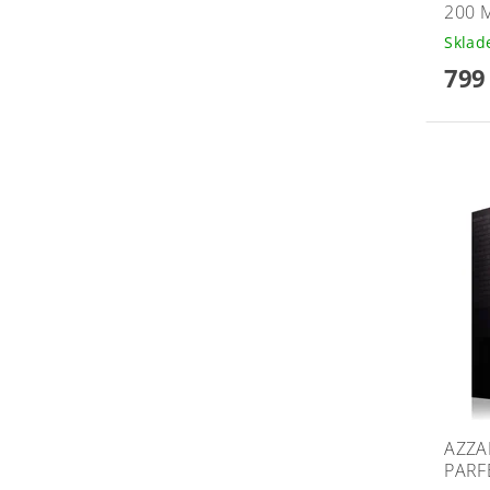
200 
Skla
799
AZZA
PARF