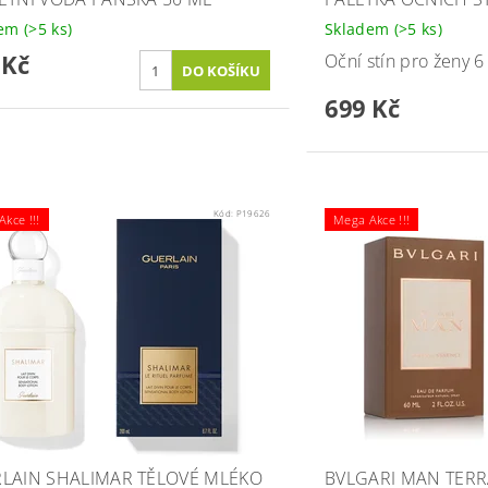
dem
(>5 ks)
Skladem
(>5 ks)
 Kč
Oční stín pro ženy 6
699 Kč
Kód:
P19626
kce !!!
Mega Akce !!!
LAIN SHALIMAR TĚLOVÉ MLÉKO
BVLGARI MAN TERR