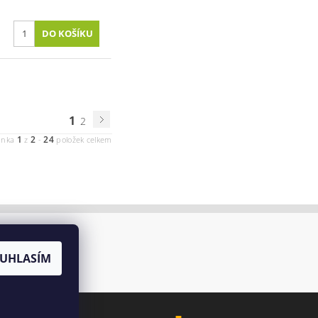
1
2
1
2
24
ánka
z
-
položek celkem
UHLASÍM