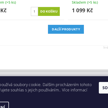
dem
(>5 ks)
Skladem
(>5 ks)
 Kč
1 099 Kč
DALŠÍ PRODUKTY
Str
používá soubory cookie. Dalším procházením tohoto
SO
ujete souhlas s jejich používáním.. Více informací
NÍ