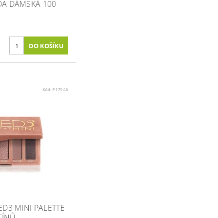
A DÁMSKÁ 100
Kód:
P17946
D3 MINI PALETTE
TÍNŮ