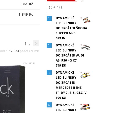
361 Kč
TOP 10
1 349 Kč
DYNAMICKÉ
LED BLINKRY
DO ZRCÁTEK ŠKODA
SUPERB MK3
699 Kč
1
2
DYNAMICKÉ
LED BLINKRY
1
2
24
ánka
z
-
položek celkem
DO ZRCÁTEK AUDI
A6, RS6 4G C7
Kód:
19771
749 Kč
DYNAMICKÉ
LED BLINKRY
DO ZRCÁTEK
MERCEDES BENZ
TŘÍDY C, E, S, GLC, V
699 Kč
DYNAMICKÉ
LED BLINKRY