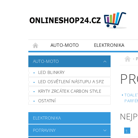
AUTO-MOTO
ELEKTRONIKA
KONTAKTY
OBCHODNÍ PODMÍNKY
AUTO-MOTO
FORMULÁŘE PRO UPLATNĚNÍ REKLAMACE, O
LED BLINKRY
PR
LED OSVĚTLENÍ NÁSTUPU A SPZ
KRYTY ZRCÁTEK CARBON STYLE
TOALE
OSTATNÍ
PARFÉ
NEJ
ELEKTRONIKA
POTRAVINY
1.