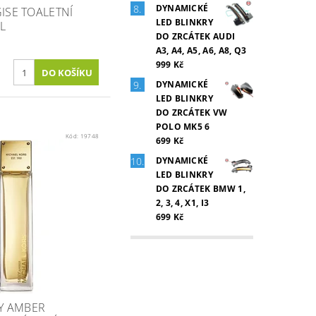
DYNAMICKÉ
ISE TOALETNÍ
LED BLINKRY
L
DO ZRCÁTEK AUDI
A3, A4, A5, A6, A8, Q3
999 Kč
DYNAMICKÉ
LED BLINKRY
DO ZRCÁTEK VW
POLO MK5 6
Kód:
19748
699 Kč
DYNAMICKÉ
LED BLINKRY
DO ZRCÁTEK BMW 1,
2, 3, 4, X1, I3
699 Kč
Y AMBER