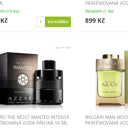
ML
PARFÉMOVANÁ VOD
dem
(>5 ks)
Skladem
(1 ks)
 Kč
899 Kč
Kód:
P17927
RO THE MOST WANTED INTENSE
BVLGARI MAN WOO
ÉMOVANÁ VODA PÁNSKÁ 50 ML
PARFÉMOVANÁ VOD