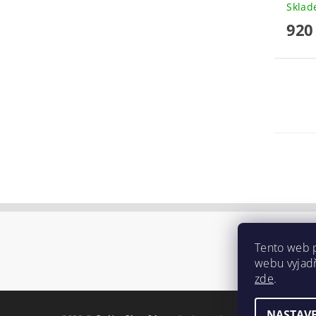
Skla
920
Tento web 
webu vyjadř
zde
.
NASTAVE