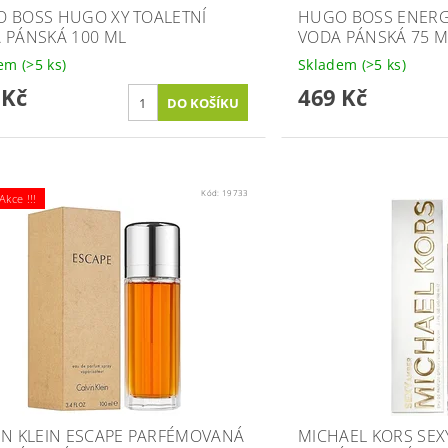
 BOSS HUGO XY TOALETNÍ
HUGO BOSS ENERG
 PÁNSKÁ 100 ML
VODA PÁNSKÁ 75 M
dem
(>5 ks)
Skladem
(>5 ks)
 Kč
469 Kč
Kód:
19733
kce !!!
IN KLEIN ESCAPE PARFÉMOVANÁ
MICHAEL KORS SEX