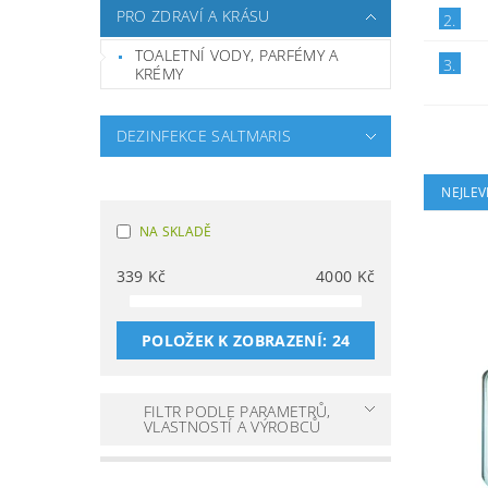
PRO ZDRAVÍ A KRÁSU
2.
TOALETNÍ VODY, PARFÉMY A
3.
KRÉMY
DEZINFEKCE SALTMARIS
NEJLEV
NA SKLADĚ
339
Kč
4000
Kč
POLOŽEK K ZOBRAZENÍ:
24
FILTR PODLE PARAMETRŮ,
VLASTNOSTÍ A VÝROBCŮ