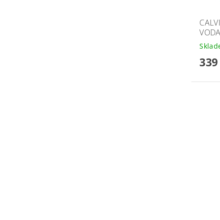
CALV
VODA
Skla
339