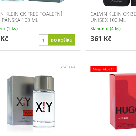
IN KLEIN CK FREE TOALETNÍ
CALVIN KLEIN CK B
 PÁNSKÁ 100 ML
UNISEX 100 ML
dem
(1 ks)
Skladem
(4 ks)
 Kč
361 Kč
Kód:
19742
Mega Akce !!!