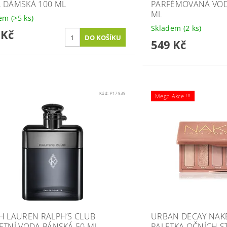
 DÁMSKÁ 100 ML
PARFÉMOVANÁ VOD
ML
dem
(>5 ks)
Skladem
(2 ks)
 Kč
549 Kč
Kód:
P17939
Mega Akce !!!
H LAUREN RALPH’S CLUB
URBAN DECAY NAKE
ETNÍ VODA PÁNSKÁ 50 ML
PALETKA OČNÍCH S