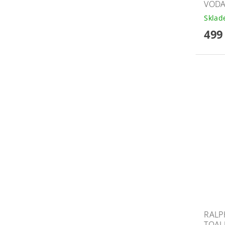
VODA
Skla
499
RALP
TOAL