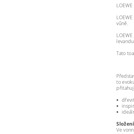
LOEWE S
LOEWE S
vůně.
LOEWE S
levandu
Tato toa
Předsta
to evok
přitahuj
dřevi
inspi
ideál
Složen
Ve vonn