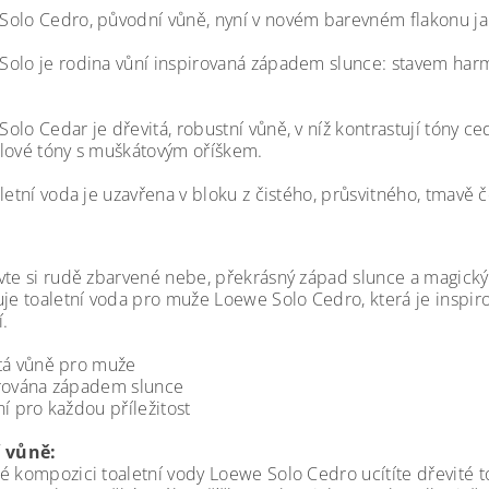
olo Cedro, původní vůně, nyní v novém barevném flakonu j
olo je rodina vůní inspirovaná západem slunce: stavem har
olo Cedar je dřevitá, robustní vůně, v níž kontrastují tóny c
lové tóny s muškátovým oříškem.
letní voda je uzavřena v bloku z čistého, průsvitného, tmavě 
vte si rudě zbarvené nebe, překrásný západ slunce a magick
uje toaletní voda pro muže Loewe Solo Cedro, která je inspir
í.
tá vůně pro muže
rována západem slunce
ní pro každou příležitost
í vůně:
é kompozici toaletní vody Loewe Solo Cedro ucítíte dřevité tó