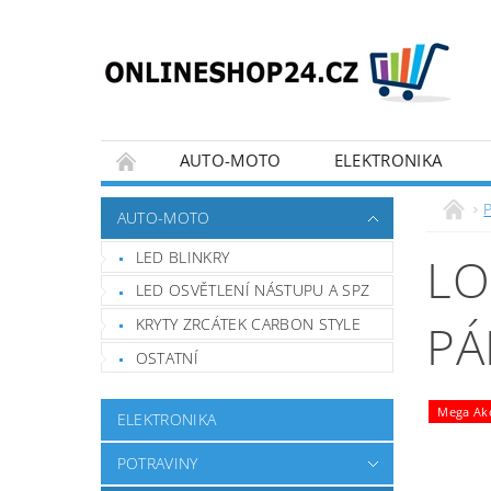
AUTO-MOTO
ELEKTRONIKA
KONTAKTY
OBCHODNÍ PODMÍNKY
AUTO-MOTO
FORMULÁŘE PRO UPLATNĚNÍ REKLAMACE, O
LED BLINKRY
LO
LED OSVĚTLENÍ NÁSTUPU A SPZ
KRYTY ZRCÁTEK CARBON STYLE
PÁ
OSTATNÍ
Mega Akc
ELEKTRONIKA
POTRAVINY