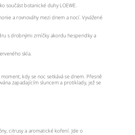
ako součást botanické duhy LOEWE.
monie a rovnováhy mezi dnem a nocí. Vyvážené
edru s drobnými zrníčky akordu hesperidky a
červeného skla.
ý moment, kdy se noc setkává se dnem. Přesně
ována zapadajícím sluncem a protiklady, jež se
ny, citrusy a aromatické koření. Jde o