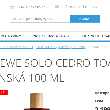
info@onlineshop24.cz
+420 725 905 550
POTRAVINY
PRO ZDRAVÍ A KRÁSU
DEZINFEKCE SA
GDPR
VRÁCENÍ ZBOŽÍ - ODSTOUPENÍ OD SMLOUVY
PRO ZDRAVÍ A KRÁSU
Toaletní vody, parfémy a krémy
Loewe Solo C
DSTOUPENÍ OD SMLOUVY
MOJE OBJEDNÁVKA
EWE SOLO CEDRO TO
NSKÁ 100 ML
e !!!
Dostupn
Cena
2 19