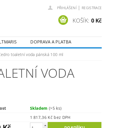
|
PŘIHLÁŠENÍ
REGISTRACE
KOŠÍK:
0 Kč
LTMARIS
DOPRAVA A PLATBA
edro toaletní voda pánská 100 ml
ALETNÍ VODA
ost
Skladem
(>5 ks)
1 817,36 Kč bez DPH
9 Kč