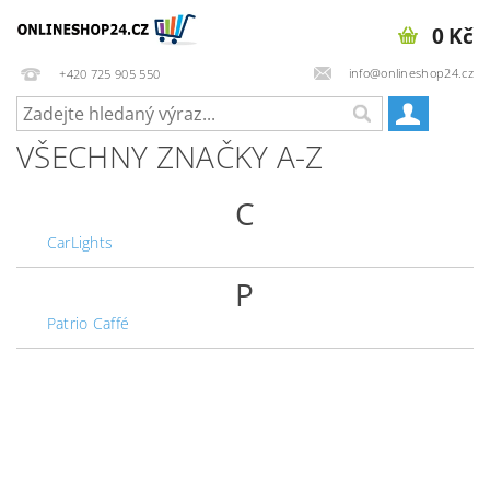
0 Kč
info@onlineshop24.cz
+420 725 905 550
VŠECHNY ZNAČKY A-Z
C
CarLights
P
Patrio Caffé